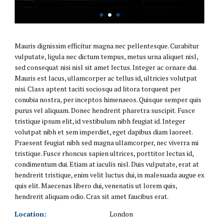
Mauris dignissim efficitur magna nec pellentesque. Curabitur
vulputate, ligula nec dictum tempus, metus urna aliquet nisl,
sed consequat nisi nisl sit amet lectus. Integer ac ornare dui.
Mauris est lacus, ullamcorper ac tellus id, ultricies volutpat
nisi. Class aptent taciti sociosqu ad litora torquent per
conubia nostra, per inceptos himenaeos. Quisque semper quis
purus vel aliquam. Donec hendrerit pharetra suscipit. Fusce
tristique ipsum elit, id vestibulum nibh feugiat id. Integer
volutpat nibh et sem imperdiet, eget dapibus diam laoreet.
Praesent feugiat nibh sed magna ullamcorper, nec viverra mi
tristique. Fusce rhoncus sapien ultrices, porttitor lectus id,
condimentum dui. Etiam at iaculis nisl. Duis vulputate, erat at
hendrerit tristique, enim velit luctus dui, in malesuada augue ex
quis elit. Maecenas libero dui, venenatis ut lorem quis,
hendrerit aliquam odio. Cras sit amet faucibus erat.
Location:
London